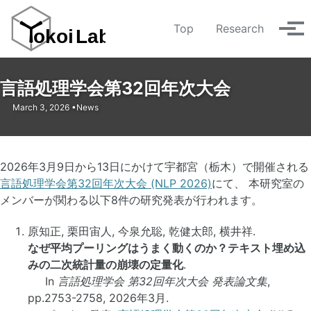
Skip
Skip
Skip
to
to
to
Top
Research
メ
primary
content
footer
ニ
navigation
ュ
ー
言語処理学会第32回年次大会
March 3, 2026
News
2026年3月9日から13日にかけて宇都宮（栃木）で開催される
言語処理学会第32回年次大会 (NLP 2026)
にて、 本研究室の
メンバーが関わる以下8件の研究発表が行われます。
原知正, 栗田宙人, 今泉允聡, 乾健太郎, 横井祥.
なぜ平均プーリングはうまく動くのか？テキスト埋め込
みの二次統計量の崩壊の定量化
.
In
言語処理学会 第32回年次大会 発表論文集
,
pp.2753-2758, 2026年3月.