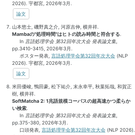
2026). 宇都宮, 2026年3月.
論文
山本悠士, 磯野真之介, 河原吉伸, 横井祥.
Mambaの"処理時間"はヒトの読み時間と符合する
.
In
言語処理学会 第32回年次大会 発表論文集
,
pp.3410-3415, 2026年3月.
ポスター発表,
言語処理学会第32回年次大会
(NLP
2026). 宇都宮, 2026年3月.
論文
米田優峻, 鴨田豪, 松下祐介, 末永幸平, 秋葉拓哉, 和賀正
樹, 横井祥.
SoftMatcha 2: 1兆語規模コーパスの超高速かつ柔らか
い検索
.
In
言語処理学会 第32回年次大会 発表論文集
,
pp.375-380, 2026年3月.
口頭発表,
言語処理学会第32回年次大会
(NLP 2026).