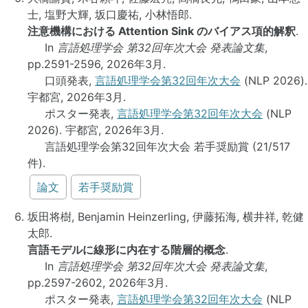
士, 塩野大輝, 坂口慶祐, 小林悟郎.
注意機構における Attention Sink のバイアス項的解釈
.
In
言語処理学会 第32回年次大会 発表論文集
,
pp.2591-2596, 2026年3月.
口頭発表,
言語処理学会第32回年次大会
(NLP 2026).
宇都宮, 2026年3月.
ポスター発表,
言語処理学会第32回年次大会
(NLP
2026). 宇都宮, 2026年3月.
言語処理学会第32回年次大会 若手奨励賞 (21/517
件).
論文
若手奨励賞
坂田将樹, Benjamin Heinzerling, 伊藤拓海, 横井祥, 乾健
太郎.
言語モデルに線形に内在する階層的概念
.
In
言語処理学会 第32回年次大会 発表論文集
,
pp.2597-2602, 2026年3月.
ポスター発表,
言語処理学会第32回年次大会
(NLP