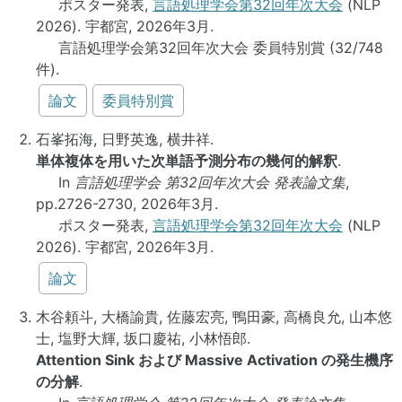
ポスター発表,
言語処理学会第32回年次大会
(NLP
2026). 宇都宮, 2026年3月.
言語処理学会第32回年次大会 委員特別賞 (32/748
件).
論文
委員特別賞
石峯拓海, 日野英逸, 横井祥.
単体複体を用いた次単語予測分布の幾何的解釈
.
In
言語処理学会 第32回年次大会 発表論文集
,
pp.2726-2730, 2026年3月.
ポスター発表,
言語処理学会第32回年次大会
(NLP
2026). 宇都宮, 2026年3月.
論文
木谷頼斗, 大橋諭貴, 佐藤宏亮, 鴨田豪, 高橋良允, 山本悠
士, 塩野大輝, 坂口慶祐, 小林悟郎.
Attention Sink および Massive Activation の発生機序
の分解
.