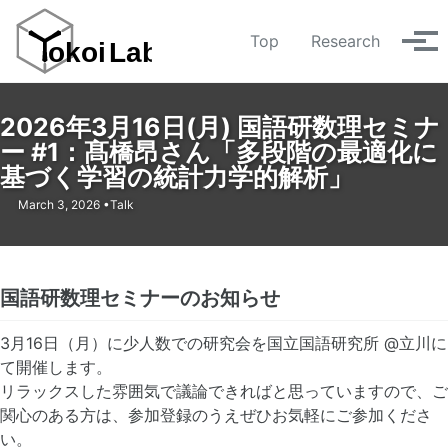
Skip
Skip
Skip
to
to
to
Top
Research
メ
primary
content
footer
ニ
navigation
ュ
ー
2026年3月16日(月) 国語研数理セミナ
ー #1：髙橋昂さん「多段階の最適化に
基づく学習の統計力学的解析」
March 3, 2026
Talk
国語研数理セミナーのお知らせ
3月16日（月）に少人数での研究会を国立国語研究所 @立川に
て開催します。
リラックスした雰囲気で議論できればと思っていますので、ご
関心のある方は、参加登録のうえぜひお気軽にご参加くださ
い。