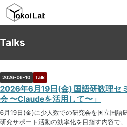
Skip
Skip
Skip
to
to
to
primary
content
footer
navigation
Talks
2026-06-10
Talk
2026年6月19日(金) 国語研数理セミナー 
会 〜Claudeを活用して〜」
6月19日(金)に少人数での研究会を国立国語
研究サポート活動の効率化を目指す内容で、C